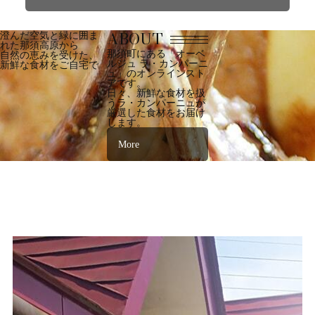
ABOUT
澄んだ空気と緑に囲ま
れた那須高原から
那須町にある「オーベ
自然の恵みを受けた、
ルジュ ラ・カンパーニ
新鮮な食材をご自宅で
ュ」のオンラインスト
アです。
日々、新鮮な食材を扱
うラ・カンパーニュが
厳選した食材をお届け
します。
More